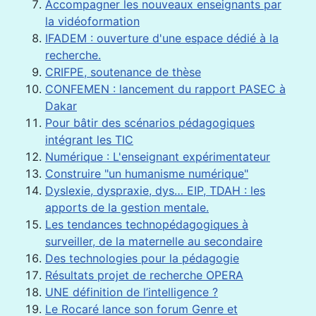
Accompagner les nouveaux enseignants par
la vidéoformation
IFADEM : ouverture d'une espace dédié à la
recherche.
CRIFPE, soutenance de thèse
CONFEMEN : lancement du rapport PASEC à
Dakar
Pour bâtir des scénarios pédagogiques
intégrant les TIC
Numérique : L'enseignant expérimentateur
Construire "un humanisme numérique"
Dyslexie, dyspraxie, dys… EIP, TDAH : les
apports de la gestion mentale.
Les tendances technopédagogiques à
surveiller, de la maternelle au secondaire
Des technologies pour la pédagogie
Résultats projet de recherche OPERA
UNE définition de l’intelligence ?
Le Rocaré lance son forum Genre et