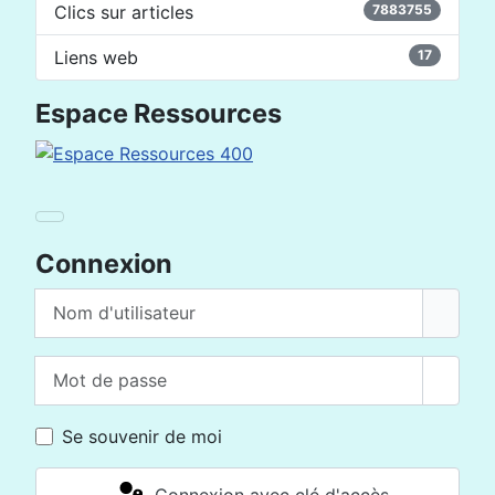
Clics sur articles
7883755
Liens web
17
Espace Ressources
Connexion
Nom d'utilisateur
Mot de passe
Affich
Se souvenir de moi
Connexion avec clé d'accès