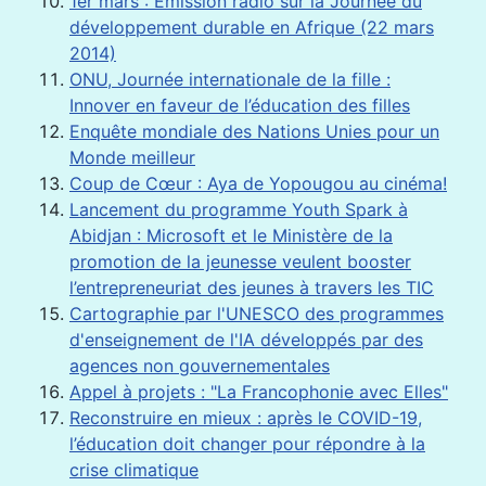
1er mars : Emission radio sur la Journée du
développement durable en Afrique (22 mars
2014)
ONU, Journée internationale de la fille :
Innover en faveur de l’éducation des filles
Enquête mondiale des Nations Unies pour un
Monde meilleur
Coup de Cœur : Aya de Yopougou au cinéma!
Lancement du programme Youth Spark à
Abidjan : Microsoft et le Ministère de la
promotion de la jeunesse veulent booster
l’entrepreneuriat des jeunes à travers les TIC
Cartographie par l'UNESCO des programmes
d'enseignement de l'IA développés par des
agences non gouvernementales
Appel à projets : "La Francophonie avec Elles"
Reconstruire en mieux : après le COVID-19,
l’éducation doit changer pour répondre à la
crise climatique