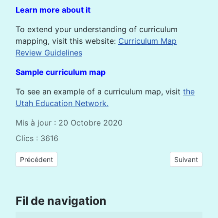
Learn more about it
To extend your understanding of curriculum
mapping, visit this website:
Curriculum Map
Review Guidelines
Sample curriculum map
To see an example of a curriculum map, visit
the
Utah Education Network.
Mis à jour : 20 Octobre 2020
Clics : 3616
Article précédent : RDC : l'IA au service de la personnalisatio
Article suiva
Précédent
Suivant
Fil de navigation