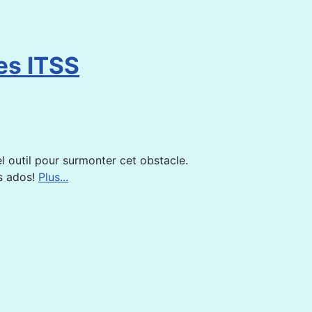
es ITSS
l outil pour surmonter cet obstacle.
es ados!
Plus...