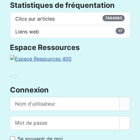
Statistiques de fréquentation
Clics sur articles
7884083
Liens web
17
Espace Ressources
Connexion
Nom d'utilisateur
Mot de passe
Affich
Se souvenir de moi