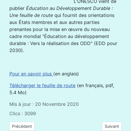
L'UNESCO vient de
publier
Éducation au Développement Durable :
Une feuille de route
qui fournit des orientations
aux États membres et aux autres parties
prenantes pour la mise en œuvre du nouveau
cadre mondial "Éducation au développement
durable : Vers la réalisation des ODD" (EDD pour
2030).
Pour en savoir plus
(en anglais)
Télécharger le feuille de route
(en français, pdf,
5.4 Mo)
Mis à jour : 20 Novembre 2020
Clics : 3099
Article précédent : Inclure le coaching des enseignants dans
Article suiva
Précédent
Suivant