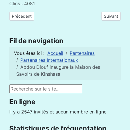
Clics : 4081
Article précédent : L'AFD attribue une subvention de 4 millions
Article suivan
Précédent
Suivant
Fil de navigation
Vous êtes ici :
Accueil
Partenaires
Partenaires Internationaux
Abdou Diouf inaugure la Maison des
Savoirs de Kinshasa
Rechercher
En ligne
Il y a 2547 invités et aucun membre en ligne
Statistiques de fréquentation