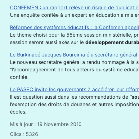
CONFEMEN : un rapport relève un risque de duplicatio
Une enquête confiée à un expert en éducation a mis en 
Réformes des systèmes éducatifs : la Confemen appell
Le thème choisi pour la 55ème session ministérielle, pré
session seront aussi axés sur le
développement durabl
Le Burkinabé Jacques Boureima élu secrétaire général
Le nouveau secrétaire général a rendu hommage à la sec
’’l’accompagnement de tous acteurs du système éducatif d
confiée.
Le PASEC invite les gouvernants à accélérer leur réfo
Il est question aussi dans les recommandations de ‘
’so
l’exemption des droits de douanes et autres imposition
écoles.
Mis à jour : 19 Novembre 2010
Clics : 5326