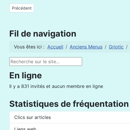
Article précédent : Griotic de décembre 2010
Précédent
Fil de navigation
Vous êtes ici :
Accueil
Anciens Menus
Griotic
Rechercher
En ligne
Il y a 831 invités et aucun membre en ligne
Statistiques de fréquentation
Clics sur articles
Liens web