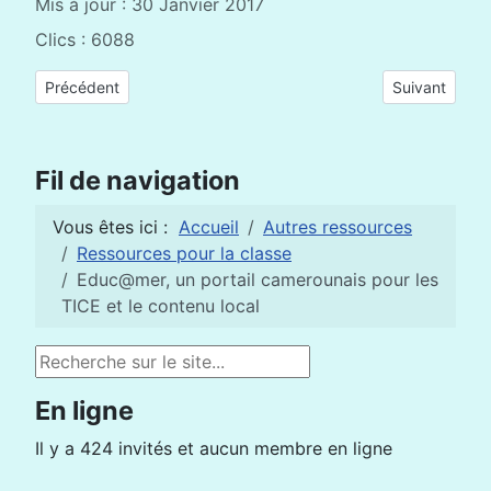
Mis à jour : 30 Janvier 2017
Clics : 6088
Article précédent : Simulation d’expériences de sciences physi
Article suiva
Précédent
Suivant
Fil de navigation
Vous êtes ici :
Accueil
Autres ressources
Ressources pour la classe
Educ@mer, un portail camerounais pour les
TICE et le contenu local
Rechercher
En ligne
Il y a 424 invités et aucun membre en ligne