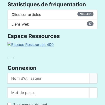
Statistiques de fréquentation
Clics sur articles
7888461
Liens web
17
Espace Ressources
Connexion
Nom d'utilisateur
Mot de passe
Affich
Se souvenir de moi