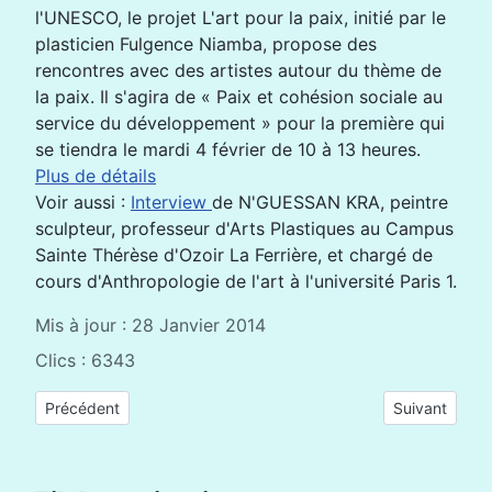
l'UNESCO, le projet L'art pour la paix, initié par le
plasticien Fulgence Niamba, propose des
rencontres avec des artistes autour du thème de
la paix. Il s'agira de « Paix et cohésion sociale au
service du développement » pour la première qui
se tiendra le mardi 4 février de 10 à 13 heures.
Plus de détails
Voir aussi :
Interview
de N'GUESSAN KRA, peintre
sculpteur, professeur d'Arts Plastiques au Campus
Sainte Thérèse d'Ozoir La Ferrière, et chargé de
cours d'Anthropologie de l'art à l'université Paris 1.
Mis à jour : 28 Janvier 2014
Clics : 6343
Article précédent : Exposition "L'Art pour la Paix" à l'UNESCO :
Article suiva
Précédent
Suivant