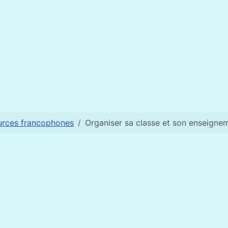
 du site APPRENDRE
urces francophones
Organiser sa classe et son enseigne