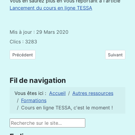
Vous en saurez plus en vous reportant à l'article
Lancement du cours en ligne TESSA
Mis à jour : 29 Mars 2020
Clics : 3283
Article précédent : Enseigner à distance, ça ne s'improvise pas
Article suivan
Précédent
Suivant
Fil de navigation
Vous êtes ici :
Accueil
Autres ressources
Formations
Cours en ligne TESSA, c'est le moment !
Rechercher