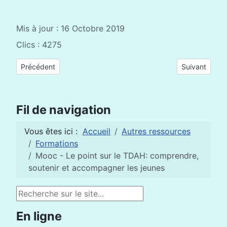
Mis à jour : 16 Octobre 2019
Clics : 4275
Article précédent : MOOC « Objectifs de Développement Dura
Article suiva
Précédent
Suivant
Fil de navigation
Vous êtes ici :
Accueil
Autres ressources
Formations
Mooc - Le point sur le TDAH: comprendre,
soutenir et accompagner les jeunes
Rechercher
En ligne