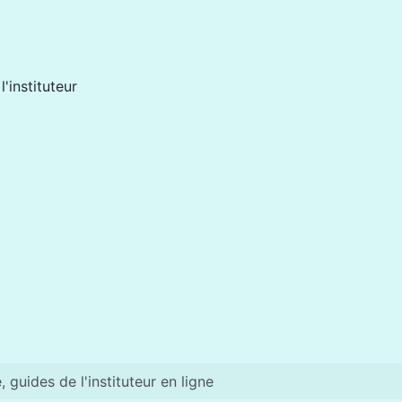
'instituteur
da bâtit un système éducatif résilient
, guides de l'instituteur en ligne