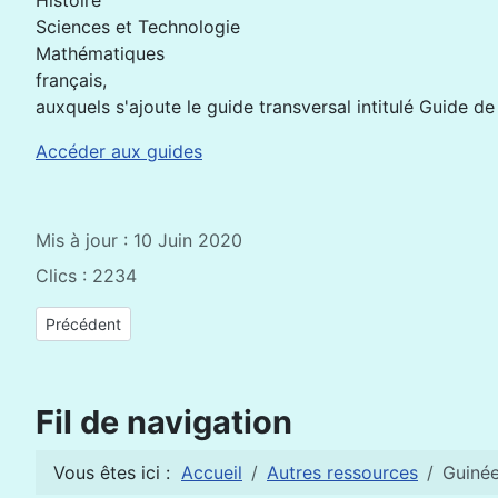
Histoire
Sciences et Technologie
Mathématiques
français,
auxquels s'ajoute le guide transversal intitulé Guide de l
Accéder aux guides
Mis à jour : 10 Juin 2020
Clics : 2234
Article précédent : En pleine pandémie de coronavirus, le Rwan
Précédent
Fil de navigation
Vous êtes ici :
Accueil
Autres ressources
Guinée