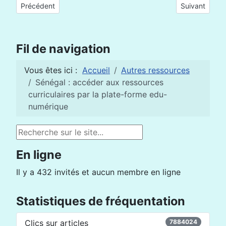
Article précédent : Le Maroc a lancé le 16 mars l'opération d’
Article suivan
Précédent
Suivant
Fil de navigation
Vous êtes ici :
Accueil
Autres ressources
Sénégal : accéder aux ressources
curriculaires par la plate-forme edu-
numérique
Rechercher
En ligne
Il y a 432 invités et aucun membre en ligne
Statistiques de fréquentation
Clics sur articles
7884024