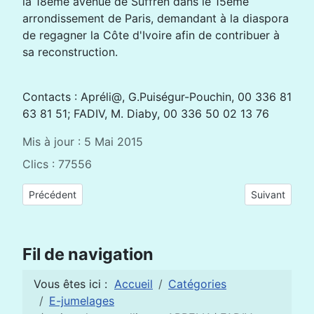
la 18ème avenue de Suffren dans le 15ème
arrondissement de Paris, demandant à la diaspora
de regagner la Côte d'Ivoire afin de contribuer à
sa reconstruction.
Contacts : Apréli@, G.Puiségur-Pouchin, 00 336 81
63 81 51; FADIV, M. Diaby, 00 336 50 02 13 76
Mis à jour : 5 Mai 2015
Clics : 77556
Article précédent : Présentation APRELIA à la conférence DET
Article suiva
Précédent
Suivant
Fil de navigation
Vous êtes ici :
Accueil
Catégories
E-jumelages