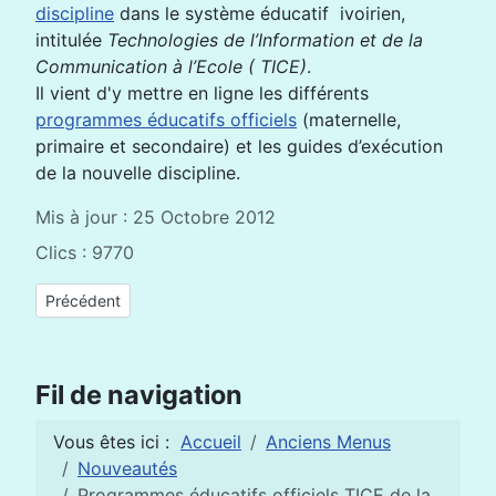
discipline
dans le système éducatif ivoirien,
intitulée
Technologies de l’Information et de la
Communication à l’Ecole ( TICE)
.
Il vient d'y mettre en ligne les différents
programmes éducatifs officiels
(maternelle,
primaire et secondaire) et les guides d’exécution
de la nouvelle discipline.
Mis à jour : 25 Octobre 2012
Clics : 9770
Article précédent : Qu'est-ce que le connectivisme ?
Précédent
Fil de navigation
Vous êtes ici :
Accueil
Anciens Menus
Nouveautés
Programmes éducatifs officiels TICE de la