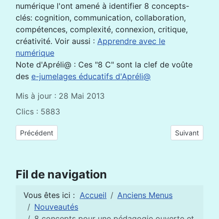
numérique l'ont amené à identifier 8 concepts-
clés: cognition, communication, collaboration,
compétences, complexité, connexion, critique,
créativité. Voir aussi :
Apprendre avec le
numérique
Note d'Apréli@ : Ces "8 C" sont la clef de voûte
des
e-jumelages éducatifs d'Apréli@
Mis à jour : 28 Mai 2013
Clics : 5883
Article précédent : Framindmap : un outil libre pour créer des
Article suivan
Précédent
Suivant
Fil de navigation
Vous êtes ici :
Accueil
Anciens Menus
Nouveautés
8 concepts pour une pédagogie ouverte et