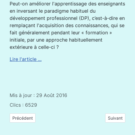
Peut-on améliorer l'apprentissage des enseignants
en inversant le paradigme habituel du
développement professionnel (DP), c’est-à-dire en
remplaçant l'acquisition des connaissances, qui se
fait généralement pendant leur « formation »
initiale, par une approche habituellement
extérieure à celle-ci ?
Lire l'article ...
Mis à jour : 29 Août 2016
Clics : 6529
Article précédent : Les 7 Clés du travail en équipe pour Apréli
Article suiva
Précédent
Suivant