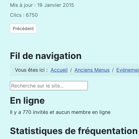
Mis à jour : 19 Janvier 2015
Clics : 6750
Article précédent : L’initiative, l’intuition et l’imagination sont 
Précédent
Fil de navigation
Vous êtes ici :
Accueil
Anciens Menus
Evéneme
Rechercher
En ligne
Il y a 770 invités et aucun membre en ligne
Statistiques de fréquentation