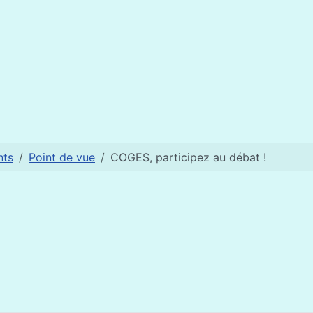
en train de devenir les clefs de la réussite
nts
Point de vue
COGES, participez au débat !