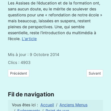
Les Assises de l’éducation et de la formation ont,
sans aucun doute, eu le mérite de soulever des
questions pour une « refondation de notre école »
mais beaucoup, laissées en suspens, restent
pleines de perspectives. Une, qui semble
essentielle, reste l’introduction du multimédia à
l’école.
L'article
Mis à jour : 9 Octobre 2014
Clics : 4903
Article précédent : Éveil de l’attention
Article suivan
Précédent
Suivant
Fil de navigation
Vous êtes ici :
Accueil
Anciens Menus
Evénements
Point de vue