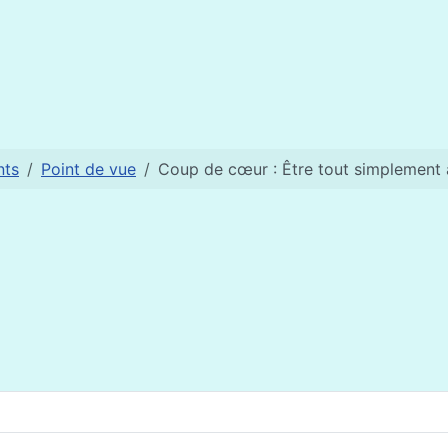
rica...but they must be given the opportunity!
nts
Point de vue
Coup de cœur : Être tout simplement