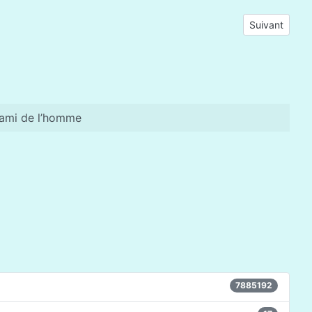
Article suivan
Suivant
 ami de l’homme
7885192