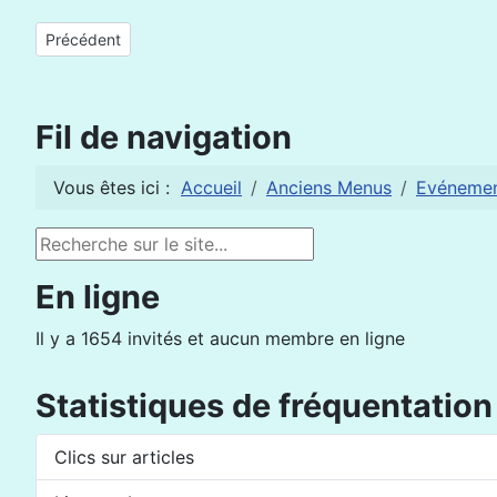
Article précédent : Girls and young women are the future of Af
Précédent
Fil de navigation
Vous êtes ici :
Accueil
Anciens Menus
Evéneme
Rechercher
En ligne
Il y a 1654 invités et aucun membre en ligne
Statistiques de fréquentation
Clics sur articles