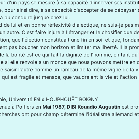
ur d'un pays se mesure à sa capacité d'innerver ses institu
re, pour ainsi dire, à sa capacité d'accepter de se dépayser
a pu conduire jusque chez lui.
d de lui et en bonne réflexivité dialectique, ne suis-je pas m
autre. C'est faire injure à l'étranger et le chosifier que d
tion, que l'élection constituait une fin en soi, et que, fond
vient pas boucher mon horizon et limiter ma liberté. Il la p
e la bonté est ce qui fait la dignité de l'homme, en tant qu'
s que si elle renvoie à un monde que nous pouvons mettre en
de saisir l'autre comme un rameau de la même vigne de la vi
ce qui est fragile et menacé, que vaudraient la vie et l'acti
sophie, Université Félix HOUPHOUËT BOIGNY
enue à Poitiers en
Mai 1987, DIBI Kouadio Augustin
est pro
herches ont pour champ déterminé l'idéalisme allemand et l