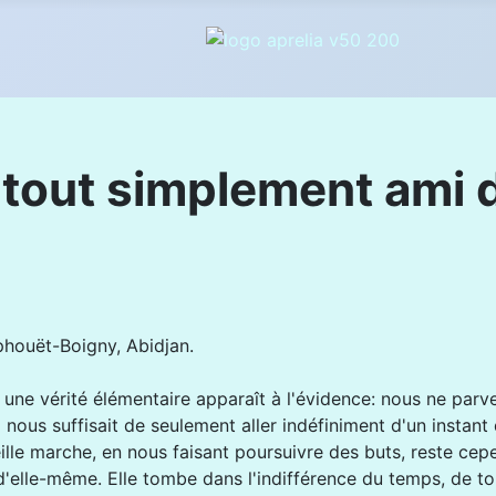
 tout simplement ami
phouët-Boigny, Abidjan.
, une vérité élémentaire apparaît à l'évidence: nous ne par
l nous suffisait de seulement aller indéfiniment d'un instan
eille marche, en nous faisant poursuivre des buts, reste cep
d'elle-même. Elle tombe dans l'indifférence du temps, de to