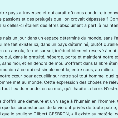
e pays a traversée et qui aurait dû nous conduire à convert
 des passions et des préjugés que l'on croyait dépassés ? 
i celles-ci étaient des êtres absolument à part, à maintenir 
e je nais un jour dans un espace déterminé du monde, sans l'
 me fait exister ici, dans un pays déterminé, plutôt qu'ailleu
 en un absolu, fermé sur soi, irréductiblement réservé à moi s
 qui, dans la gratuité, héberge, porte et maintient notre ex
i, sans moi, et en dehors de moi. S'offrant dans la libre ét
ommunion à ce qui est simplement là, entre nous, au milieu.
tre cœur pour accueillir sur notre sol tout homme, quel qu'il 
'homme met au monde. Cette expression des choses ne relève
tout lieu du monde, en un mot, qu'il habite la terre. N'est-
ière d'offrir une demeure et un visage à l'humain en l'homm
e les circonstances de la vie ont privés de toute patrie, et
si que le souligne Gilbert CESBRON, « il existe au matérie