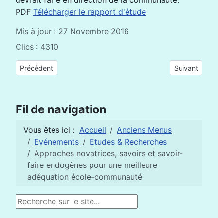
devrait faire en direction de la communauté.
PDF
Télécharger le rapport d'étude
Mis à jour : 27 Novembre 2016
Clics : 4310
Article précédent : Les dispositifs d’appui à l’insertion des jeu
Article suivan
Précédent
Suivant
Fil de navigation
Vous êtes ici :
Accueil
Anciens Menus
Evénements
Etudes & Recherches
Approches novatrices, savoirs et savoir-
faire endogènes pour une meilleure
adéquation école-communauté
Rechercher