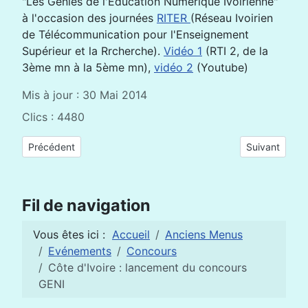
"Les Génies de l'Education Numérique Ivoirienne"
à l'occasion des journées
RITER
(Réseau Ivoirien
de Télécommunication pour l'Enseignement
Supérieur et la Rrcherche).
Vidéo 1
(RTI 2, de la
3ème mn à la 5ème mn),
vidéo 2
(Youtube)
Mis à jour : 30 Mai 2014
Clics : 4480
Article précédent : Soumission - World Summit Award Mobile 
Article suivan
Précédent
Suivant
Fil de navigation
Vous êtes ici :
Accueil
Anciens Menus
Evénements
Concours
Côte d'Ivoire : lancement du concours
GENI