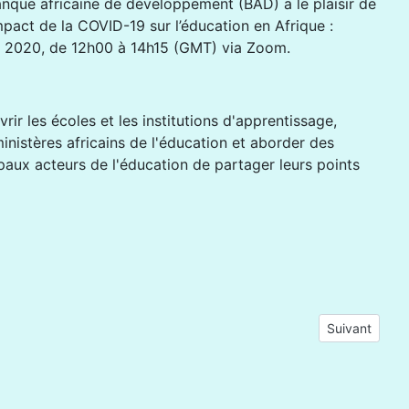
anque africaine de développement (BAD) a le plaisir de
impact de la COVID-19 sur l’éducation en Afrique :
llet 2020, de 12h00 à 14h15 (GMT) via Zoom.
ir les écoles et les institutions d'apprentissage,
ministères africains de l'éducation et aborder des
paux acteurs de l'éducation de partager leurs points
D-19
Article suivan
Suivant