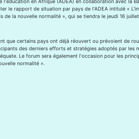
 l'éducation en Afrique (ADEA) en collaboration avec la B
ter le rapport de situation par pays de l'ADEA intitulé « L’
is de la nouvelle normalité », qui se tiendra le jeudi 16 jui
nt que certains pays ont déjà réouvert ou prévoient de rouvr
icipants des derniers efforts et stratégies adoptés par les 
équate. Le forum sera également l'occasion pour les princi
ouvelle normalité ».
issage et le bien-être des jeunes enfants dans le contexte de la COVI