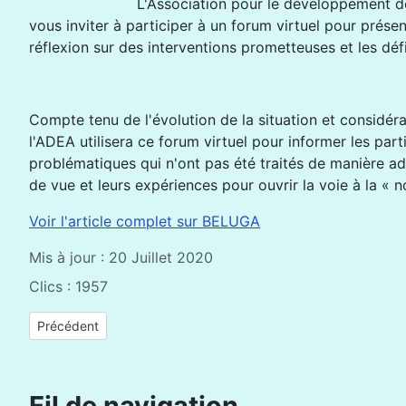
L'Association pour le développement de
vous inviter à participer à un forum virtuel pour présen
réflexion sur des interventions prometteuses et les déf
Compte tenu de l'évolution de la situation et considéra
l'ADEA utilisera ce forum virtuel pour informer les part
problématiques qui n'ont pas été traités de manière ad
de vue et leurs expériences pour ouvrir la voie à la « n
Voir l'article complet sur BELUGA
Mis à jour : 20 Juillet 2020
Clics : 1957
Article précédent : Wébinaire : Assurer la qualité de l’apprent
Précédent
Fil de navigation