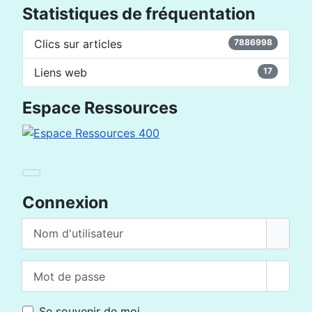
Statistiques de fréquentation
Clics sur articles
7886998
Liens web
17
Espace Ressources
Connexion
Nom d'utilisateur
Mot de passe
Affich
Se souvenir de moi