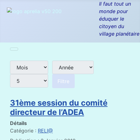
Il faut tout un
monde pour
éduquer le
citoyen du
village planétaire
Mois
Année
Afficher #
Filtres de recherche
Filtre
31ème session du comité
directeur de l’ADEA
Détails
Catégorie :
RELI@